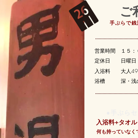
ご
手ぶらで銭
営業時間 １５：
定休日 日曜日
入浴料 大人49
浴槽 深・浅
●手ぶらセ
入浴料+タオル
何も持っていなく