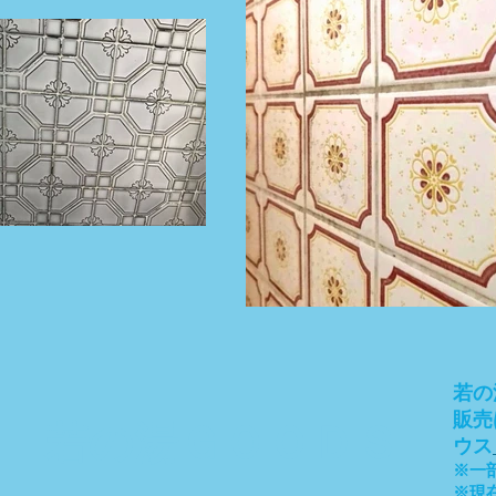
若の
販売
若の湯ＧＯＯＤＳ
ウス
​※
​※