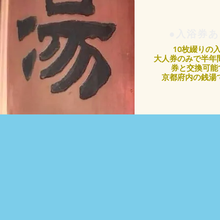
●入浴券あ
10枚綴りの
大人券のみで半年
券と交換可能
​京都府内の銭